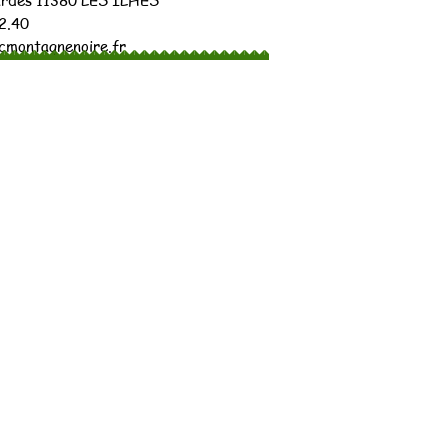
ardès
11380 LES ILHES
12.40
montagnenoire.fr