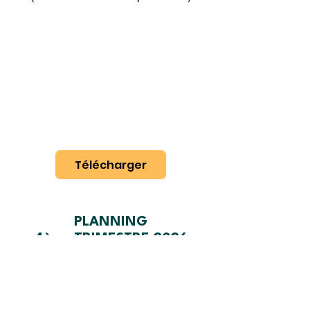
Télécharger
PLANNING
4ème TRIMESTRE 2026
(Octobre - Novembre -
Décembre)