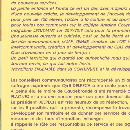
de nouveaux services…
La petite enfance et l’enfance est un des axes majeurs d
d'une nouvelle crèche, le développement de l'accueil de 
pour prés de 420 élèves, l’accès à la culture et au sport
pour toutes nos communes sur le collège Antoine Courriè
magazine LETUDIANT sur 2017/2019 cela pour la première f
Une jeunesse ouverte et cultivée, c’est un belle fierté et
Service environnement, MSAP, SEMBE, création de l'OIT M
intercommunale, création et développement du CIAS de 
Que d'avancées en si peu de temps !
Un petit territoire qui a gardé son authenticité mais qui
Souvent envié, ce qui fait notre fierté.
Travaillons ENSEMBLE dans la CONTINUITÉ et le dével
Les conseillers communautaires ont récompensé un bilan
suffrages exprimés que Cyril DELPECH a été réélu pour
A peine élu, le maire de Caudebronde a été remercié c
PLAGNES et a eu une pensée pour son père Jeannot disp
Le président DELPECH est très heureux de sa réélection, c
sur les 8 possibles qu'il a présenté, récompense le trava
développer son territoire et de donner des services de qu
mesurée et des taux d'imposition inchangés.
Il rappelle le rôle des responsables de service et des ag
succès.