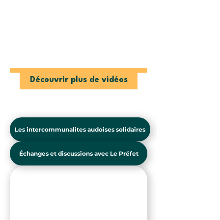
Partez à la découverte de la ferme de
Montplaisir, une exploitation laitière et
fromagère où vous pourrez utiliser leur
tome de fromage pour réaliser vos
lasagnes… ou d’autres plats succulents…
voire la déguster telle quelle !
Découvrir plus de vidéos
Les intercommunalites audoises solidaires
Échanges et discussions avec Le Préfet