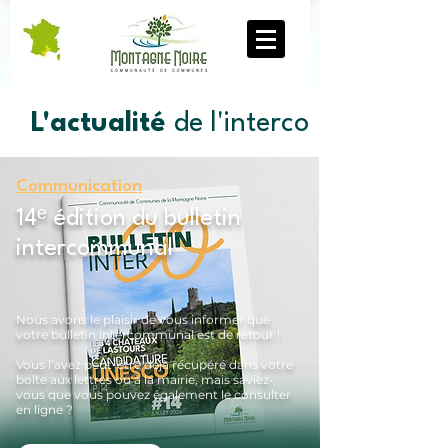
L'actualité
de l'interco
Communication
14ᵉ édition du bulletin
intercommunal
Nous avons le plaisir de vous informer que
votre bulletin intercommunal est de retour !
Vous l’avez peut-être déjà récupéré dans votre
boîte aux lettres ou à la mairie, mais saviez-
vous que vous pouvez également le consulter
en ligne ?